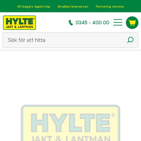
30 dagars öppet köp
Snabba leveranser
Personlig service
0345 - 400 00