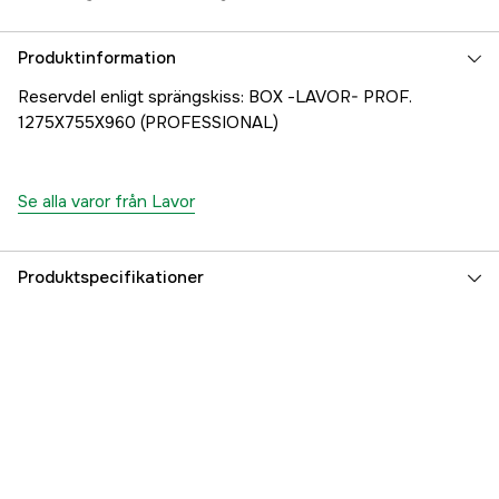
Produktinformation
Reservdel enligt sprängskiss: BOX -LAVOR- PROF.
1275X755X960 (PROFESSIONAL)
Se alla varor från Lavor
Produktspecifikationer
Referensnummer
1000707446
Tillverkarens artikelnummer
25001-04418