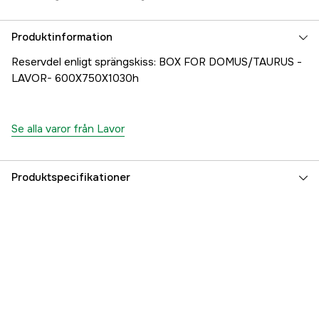
Produktinformation
Reservdel enligt sprängskiss: BOX FOR DOMUS/TAURUS -
LAVOR- 600X750X1030h
Se alla varor från Lavor
Produktspecifikationer
Referensnummer
1000707305
Tillverkarens artikelnummer
25001-03972