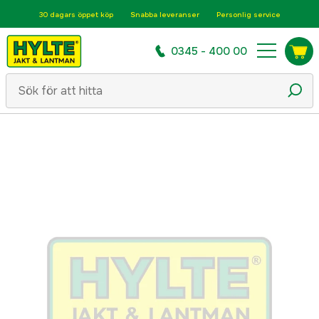
30 dagars öppet köp
Snabba leveranser
Personlig service
0345 - 400 00