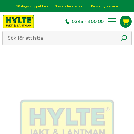
30 dagars öppet köp
Snabba leveranser
Personlig service
0345 - 400 00