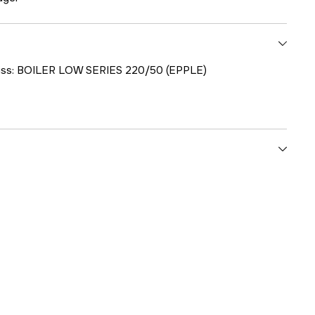
skiss: BOILER LOW SERIES 220/50 (EPPLE)
1000707653
ummer
8.690.0031