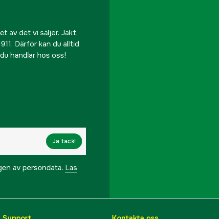
 av det vi säljer. Jakt,
911. Därför kan du alltid
r du handlar hos oss!
Ja tack!
ngen av persondata.
Läs
& Support
Kontakta oss