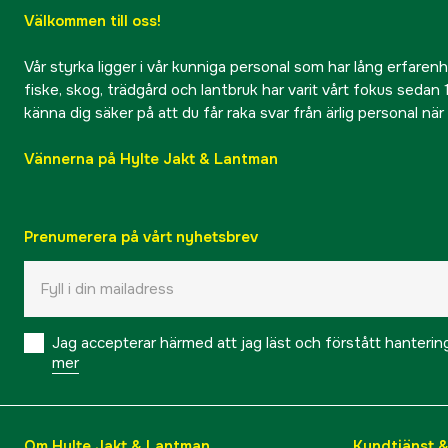
Välkommen till oss!
Vår styrka ligger i vår kunniga personal som har lång erfarenhet
fiske, skog, trädgård och lantbruk har varit vårt fokus sedan 1
känna dig säker på att du får raka svar från ärlig personal nä
Vännerna på Hylte Jakt & Lantman
Prenumerera på vårt nyhetsbrev
Jag accepterar härmed att jag läst och förstått hanteri
mer
Om Hylte Jakt & Lantman
Kundtjänst 