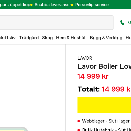
gars öppet köp
Snabba leveranser
Personlig service
0
iluftsliv
Trädgård
Skog
Hem & Hushåll
Bygg & Verktyg
H
LAVOR
Lavor Boiler Lo
14 999 kr
Totalt
:
14 999 k
Webblager -
Slut i lager
Butik Hyltebruk -
Slut i 