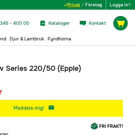
Privat
Företag
Logga in
345 - 400 00
Kataloger
Kontakt
und
Djur & Lantbruk
Fyndhörna
w Series 220/50 (Epple)
r
Meddela mig!
FRI FRAKT!
lager