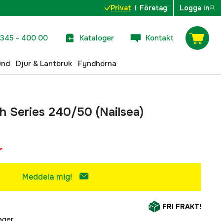
Privat
Företag
Logga in
345 - 400 00
Kataloger
Kontakt
und
Djur & Lantbruk
Fyndhörna
gh Series 240/50 (Nailsea)
r
Meddela mig!
FRI FRAKT!
lager