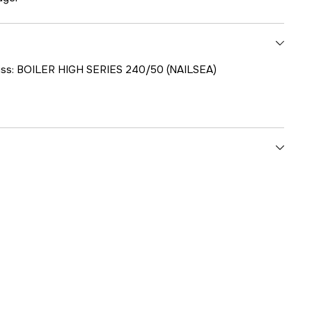
kiss: BOILER HIGH SERIES 240/50 (NAILSEA)
1000707695
ummer
8.690.0077