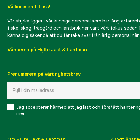
Välkommen till oss!
Vår styrka ligger i vår kunniga personal som har lång erfarenhet
fiske, skog, trädgård och lantbruk har varit vårt fokus sedan 1
känna dig säker på att du får raka svar från ärlig personal nä
Vännerna på Hylte Jakt & Lantman
Prenumerera på vårt nyhetsbrev
Jag accepterar härmed att jag läst och förstått hanteri
mer
Om Hylte Jakt & Lantman
Kundtjänst 