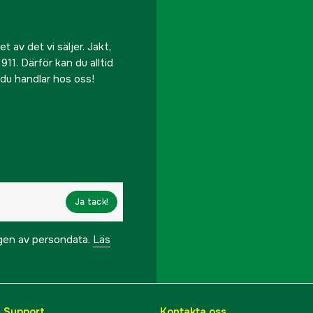
 av det vi säljer. Jakt,
911. Därför kan du alltid
r du handlar hos oss!
Ja tack!
ngen av persondata.
Läs
& Support
Kontakta oss