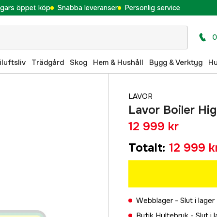
gars öppet köp
Snabba leveranser
Personlig service
0
iluftsliv
Trädgård
Skog
Hem & Hushåll
Bygg & Verktyg
H
LAVOR
Lavor Boiler Hi
12 999 kr
Totalt
:
12 999 k
Webblager -
Slut i lager
Butik Hyltebruk -
Slut i 