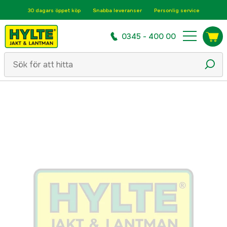
30 dagars öppet köp
Snabba leveranser
Personlig service
0345 - 400 00