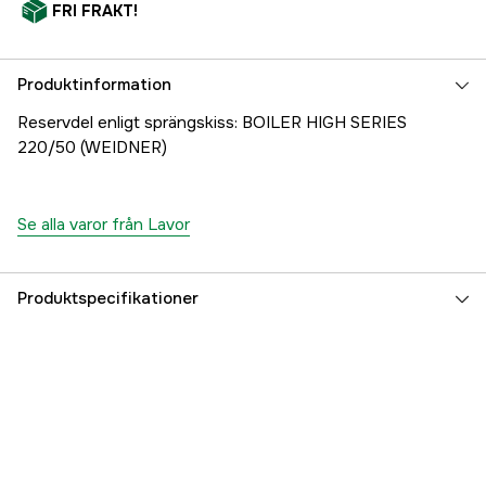
FRI FRAKT!
Produktinformation
Reservdel enligt sprängskiss: BOILER HIGH SERIES
220/50 (WEIDNER)
Se alla varor från Lavor
Produktspecifikationer
Referensnummer
1000707638
Tillverkarens artikelnummer
8.690.0015