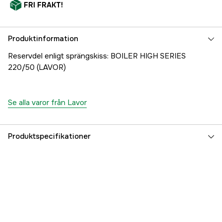
FRI FRAKT!
Produktinformation
Reservdel enligt sprängskiss: BOILER HIGH SERIES
220/50 (LAVOR)
Se alla varor från Lavor
Produktspecifikationer
Referensnummer
1000707673
Tillverkarens artikelnummer
8.690.0054