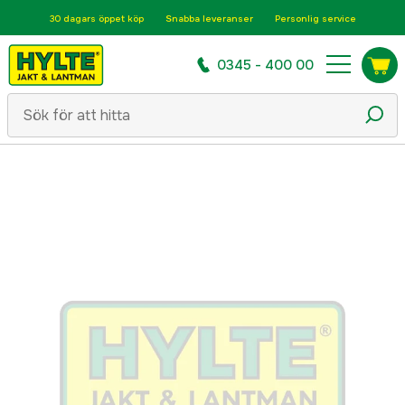
30 dagars öppet köp
Snabba leveranser
Personlig service
0345 - 400 00