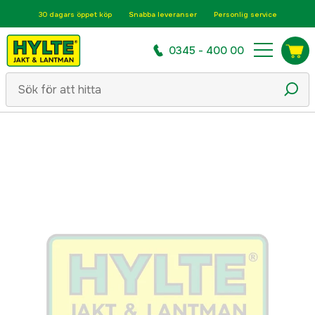
30 dagars öppet köp
Snabba leveranser
Personlig service
0345 - 400 00