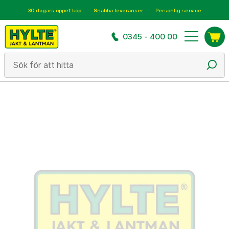
30 dagars öppet köp
Snabba leveranser
Personlig service
0345 - 400 00