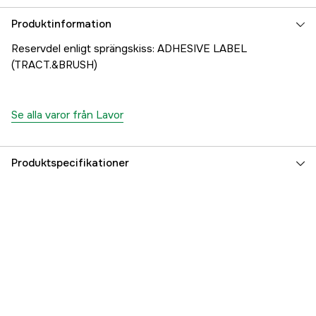
Produktinformation
Reservdel enligt sprängskiss: ADHESIVE LABEL
(TRACT.&BRUSH)
Se alla varor från Lavor
Produktspecifikationer
Referensnummer
1000707348
Tillverkarens artikelnummer
24001-24303