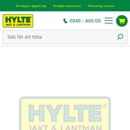
30 dagars öppet köp
Snabba leveranser
Personlig service
0345 - 400 00