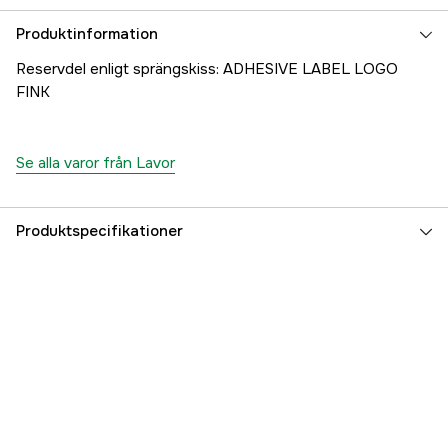
Produktinformation
Reservdel enligt sprängskiss: ADHESIVE LABEL LOGO
FINK
Se alla varor från Lavor
Produktspecifikationer
Referensnummer
1000707400
Tillverkarens artikelnummer
24001-25539