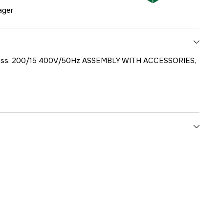
lager
gskiss: 200/15 400V/50Hz ASSEMBLY WITH ACCESSORIES,
1000707556
ummer
8.680.0002