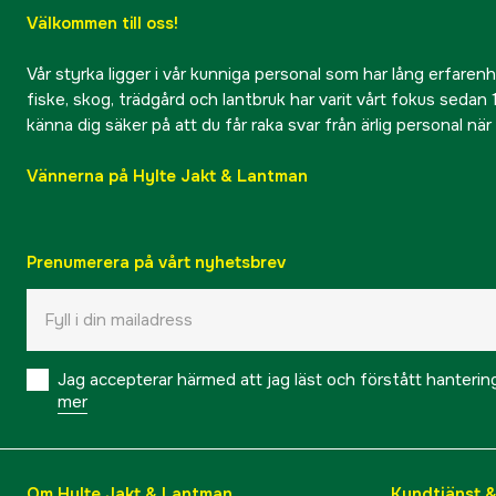
Välkommen till oss!
Vår styrka ligger i vår kunniga personal som har lång erfarenhet
fiske, skog, trädgård och lantbruk har varit vårt fokus sedan 1
känna dig säker på att du får raka svar från ärlig personal nä
Vännerna på Hylte Jakt & Lantman
Prenumerera på vårt nyhetsbrev
Jag accepterar härmed att jag läst och förstått hanteri
mer
Om Hylte Jakt & Lantman
Kundtjänst 