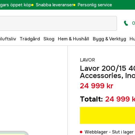
gars öppet köp
Snabba leveranser
Personlig service
0
iluftsliv
Trädgård
Skog
Hem & Hushåll
Bygg & Verktyg
H
LAVOR
Lavor 200/15 
Accessories, In
24 999 kr
Totalt
:
24 999 k
Webblager -
Slut i lager