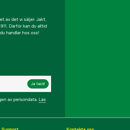
 av det vi säljer. Jakt,
911. Därför kan du alltid
r du handlar hos oss!
Ja tack!
ngen av persondata.
Läs
& Support
Kontakta oss