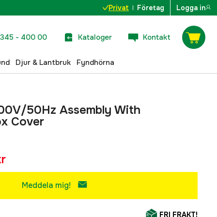
Privat
Företag
Logga in
345 - 400 00
Kataloger
Kontakt
und
Djur & Lantbruk
Fyndhörna
400V/50Hz Assembly With
ox Cover
r
Meddela mig!
FRI FRAKT!