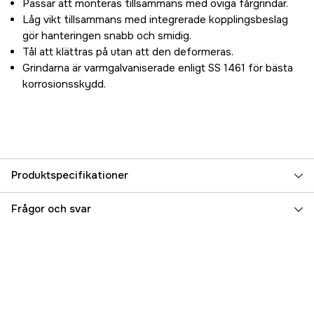
Passar att monteras tillsammans med öviga fårgrindar.
Låg vikt tillsammans med integrerade kopplingsbeslag
gör hanteringen snabb och smidig.
Tål att klättras på utan att den deformeras.
Grindarna är varmgalvaniserade enligt SS 1461 för bästa
korrosionsskydd.
Produktspecifikationer
Djurtyp
Får
Frågor och svar
Referensnummer
3000029283
Tillverkarens artikelnummer
30184
EAN
7350137650320