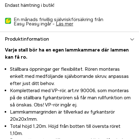
Endast hämtning i butik!
En månads frivillig självriskförsäkring från
Easy Peasy ingår -
läs mer
Produktinformation
Varje stall bör ha en egen lammkammare där lammen
kan få ro.
Ställbara öppningar ger flexibilitet. Rören monteras
enkelt med medföljande självborrande skruv, anpassas
efter just ditt behov.
Kompletterad med VP-rör, art.nr 90006, som monteras
på de ställbara fyrkantsrören så får man rullfunktion om
så önskas. Obs! VP-rör ingår ej.
Lammkammargrinden är tillverkad av fyrkantsrör
20x20x1mm.
Total höjd 1,20m. Höjd från botten till översta röret
1,10m.