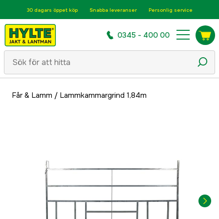
30 dagars öppet köp
Snabba leveranser
Personlig service
0345 - 400 00
Får & Lamm
/
Lammkammargrind 1,84m