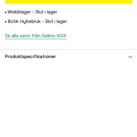
Webblager -
Slut i lager
Butik Hyltebruk -
Slut i lager
Se alla varor från Gelins-KGK
Produktspecifikationer
Referensnummer
1000039107
Tillverkarens artikelnummer
1550121
EAN
7391918352323