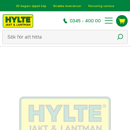
30 dagars öppet köp
Snabba leveranser
Personlig service
0345 - 400 00