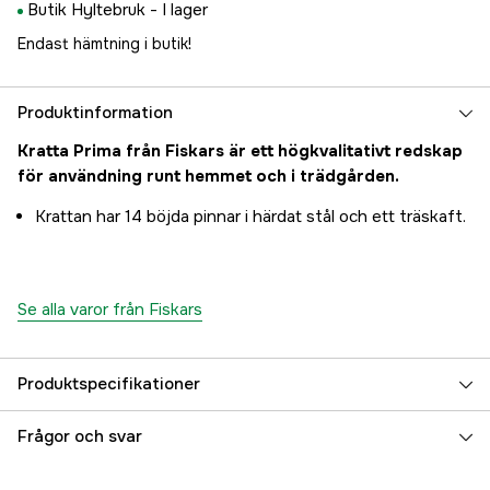
Butik Hyltebruk -
I lager
Endast hämtning i butik!
Produktinformation
Kratta Prima från Fiskars är ett högkvalitativt redskap
för användning runt hemmet och i trädgården.
Krattan har 14 böjda pinnar i härdat stål och ett träskaft.
Se alla varor från Fiskars
Produktspecifikationer
Referensnummer
3000005040
Frågor och svar
Tillverkarens artikelnummer
1011598