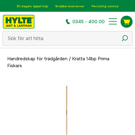
30 dagars öppet köp
Snabba leveranser
Personlig service
0345 - 400 00
Handredskap för trädgården
/
Kratta 14bp Prima
Fiskars