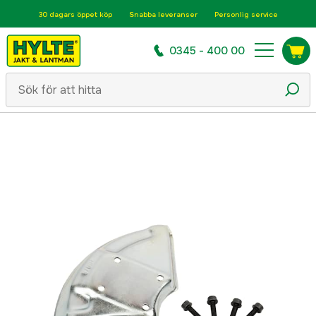
30 dagars öppet köp
Snabba leveranser
Personlig service
0345 - 400 00