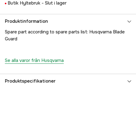
Butik Hyltebruk -
Slut i lager
Produktinformation
Spare part according to spare parts list: Husqvarna Blade
Guard
Se alla varor från Husqvarna
Produktspecifikationer
Referensnummer
1000282199
Tillverkarens artikelnummer
5745326-01
EAN
7393080436757