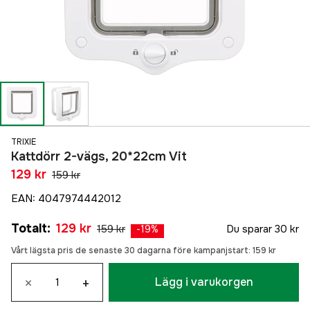
TRIXIE
Kattdörr 2-vägs, 20*22cm Vit
129 kr
159 kr
EAN
:
4047974442012
Totalt
:
129 kr
159 kr
Du sparar
30 kr
-
19
%
Vårt lägsta pris de senaste 30 dagarna före kampanjstart:
159 kr
×
+
Lägg i varukorgen