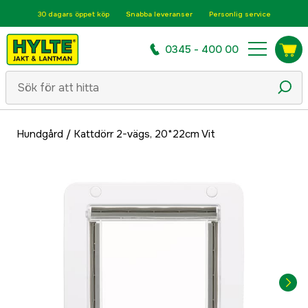
30 dagars öppet köp
Snabba leveranser
Personlig service
0345 - 400 00
Hundgård
/
Kattdörr 2-vägs, 20*22cm Vit