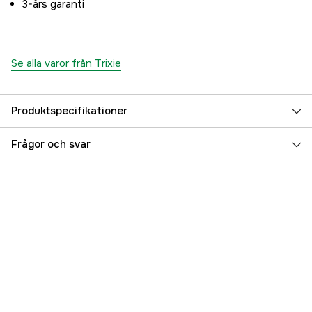
3-års garanti
Se alla varor från Trixie
Produktspecifikationer
Djurtyp
Katt
Frågor och svar
Referensnummer
3000010317
Tillverkarens artikelnummer
44201
EAN
4047974442012