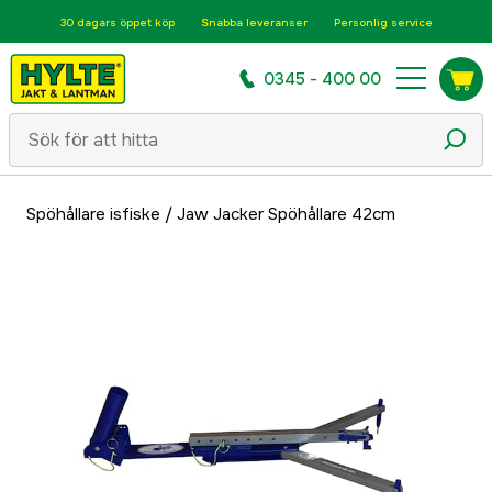
30 dagars öppet köp
Snabba leveranser
Personlig service
0345 - 400 00
Spöhållare isfiske
/
Jaw Jacker Spöhållare 42cm