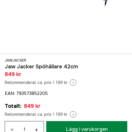
JAWJACKER
Jaw Jacker Spöhållare 42cm
849 kr
Rekommenderat ca. pris 1 199 kr
i
EAN
:
793573852205
Totalt
:
849 kr
Rekommenderat ca. pris 1 199 kr
i
×
+
Lägg i varukorgen