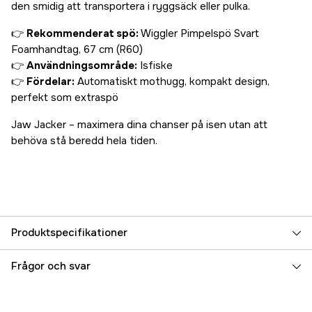
den smidig att transportera i ryggsäck eller pulka.
👉
Rekommenderat spö:
Wiggler Pimpelspö Svart
Foamhandtag, 67 cm (R60)
👉
Användningsområde:
Isfiske
👉
Fördelar:
Automatiskt mothugg, kompakt design,
perfekt som extraspö
Jaw Jacker – maximera dina chanser på isen utan att
behöva stå beredd hela tiden.
Produktspecifikationer
Referensnummer
5000064805
Frågor och svar
Tillverkarens artikelnummer
HS