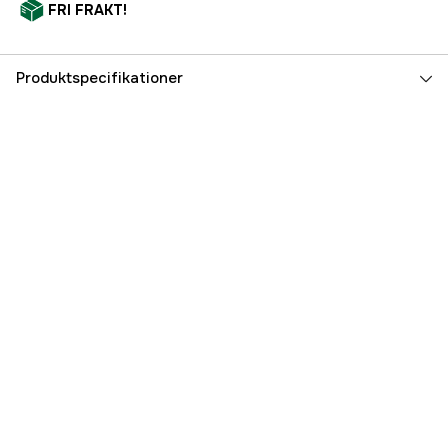
FRI FRAKT!
Produktspecifikationer
Referensnummer
2000001850
Tillverkarens artikelnummer
2000001850