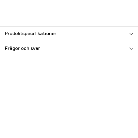
Produktspecifikationer
Referensnummer
5000111611
Frågor och svar
Tillverkarens artikelnummer
HYDRA-65B54
EAN
6417512539746