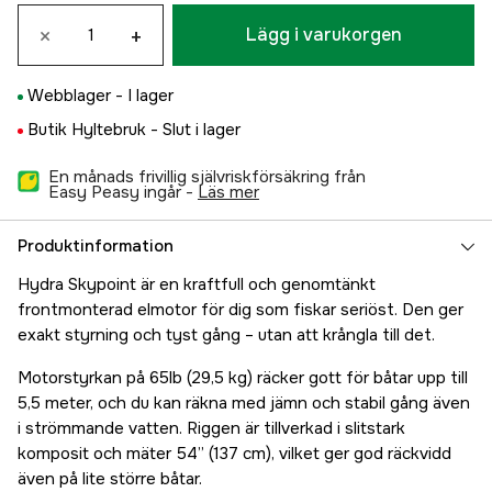
×
+
Lägg i varukorgen
Webblager -
I lager
Butik Hyltebruk -
Slut i lager
En månads frivillig självriskförsäkring från
Easy Peasy ingår -
läs mer
Produktinformation
Hydra Skypoint är en kraftfull och genomtänkt
frontmonterad elmotor för dig som fiskar seriöst. Den ger
exakt styrning och tyst gång – utan att krångla till det.
Motorstyrkan på 65lb (29,5 kg) räcker gott för båtar upp till
5,5 meter, och du kan räkna med jämn och stabil gång även
i strömmande vatten. Riggen är tillverkad i slitstark
komposit och mäter 54” (137 cm), vilket ger god räckvidd
även på lite större båtar.