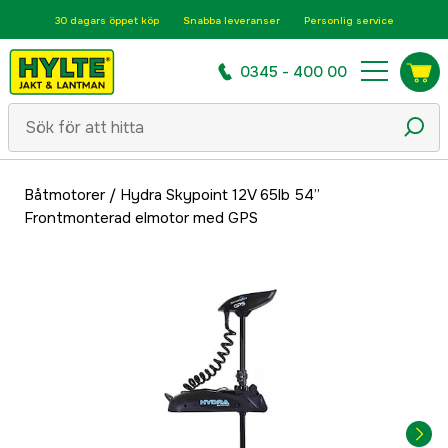
30 dagars öppet köp
Snabba leveranser
Personlig service
0345 - 400 00
Båtmotorer
/
Hydra Skypoint 12V 65lb 54”
Frontmonterad elmotor med GPS