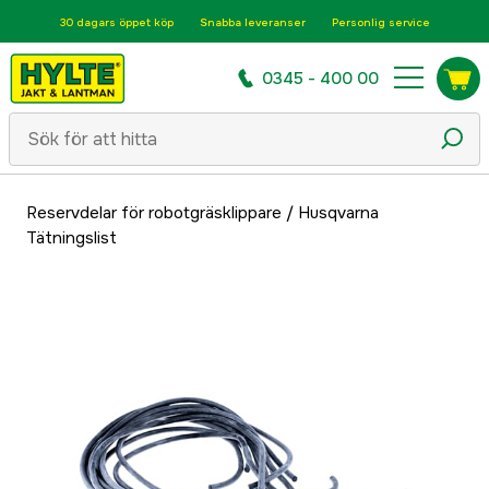
30 dagars öppet köp
Snabba leveranser
Personlig service
0345 - 400 00
Reservdelar för robotgräsklippare
/
Husqvarna
Tätningslist