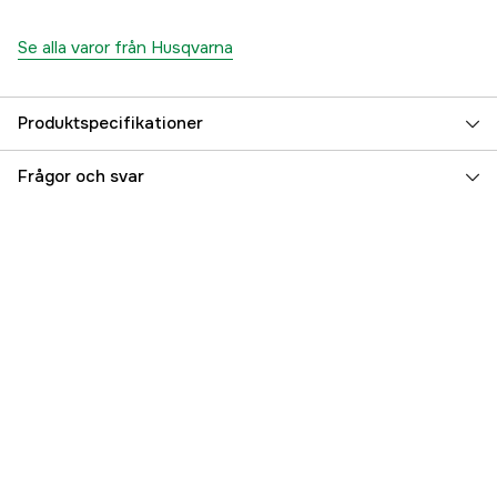
Se alla varor från Husqvarna
Produktspecifikationer
Global Garanti
yes
Frågor och svar
Garanti
1 år
Referensnummer
1000282667
Tillverkarens artikelnummer
5748747-08
EAN
7393089270697