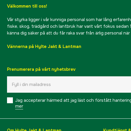
Välkommen till oss!
Vår styrka ligger i vår kunniga personal som har lång erfarenhet
fiske, skog, trädgård och lantbruk har varit vårt fokus sedan 1
känna dig säker på att du får raka svar från ärlig personal nä
Vännerna på Hylte Jakt & Lantman
Prenumerera på vårt nyhetsbrev
Jag accepterar härmed att jag läst och förstått hanteri
mer
Om Hylte Jakt & Lantman
Kundtjänst 