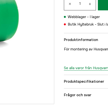
×
+
Webblager -
I lager
Butik Hyltebruk -
Slut i 
Produktinformation
För montering av Husqvarn
Se alla varor från Husqvar
Produktspecifikationer
Global Garanti
Frågor och svar
Garanti