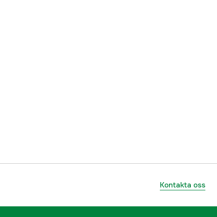
1000191270
ummer
5056980-19
7391883010198
Kontakta oss