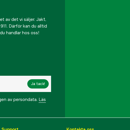
 av det vi säljer. Jakt,
911. Därför kan du alltid
r du handlar hos oss!
Ja tack!
ngen av persondata.
Läs
& Support
Kontakta oss