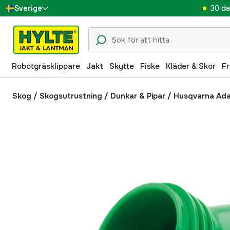
30 da
Sverige
Danmark
Suomi
Robotgräsklippare
Jakt
Skytte
Fiske
Kläder & Skor
Fr
Norge
Deutschland
Skog
/
Skogsutrustning
/
Dunkar & Pipar
/
Husqvarna Ada