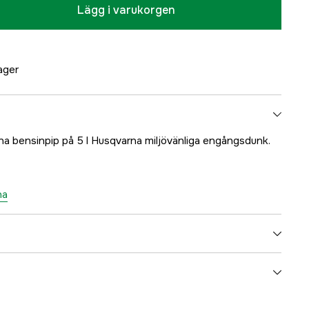
Lägg i varukorgen
lager
a bensinpip på 5 l Husqvarna miljövänliga engångsdunk.
na
yes
3 år