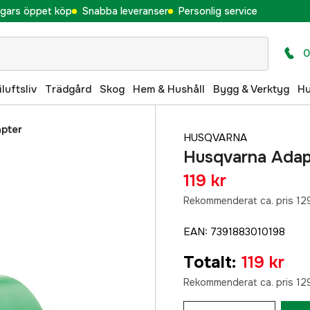
gars öppet köp
Snabba leveranser
Personlig service
0
iluftsliv
Trädgård
Skog
Hem & Hushåll
Bygg & Verktyg
H
pter
HUSQVARNA
Husqvarna Adap
119 kr
Rekommenderat ca. pris 129
EAN
:
7391883010198
Totalt
:
119 kr
Rekommenderat ca. pris 129