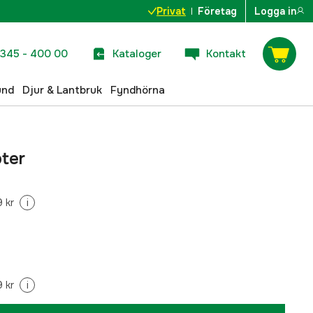
Privat
Företag
Logga in
345 - 400 00
Kataloger
Kontakt
und
Djur & Lantbruk
Fyndhörna
ter
 kr
i
 kr
i