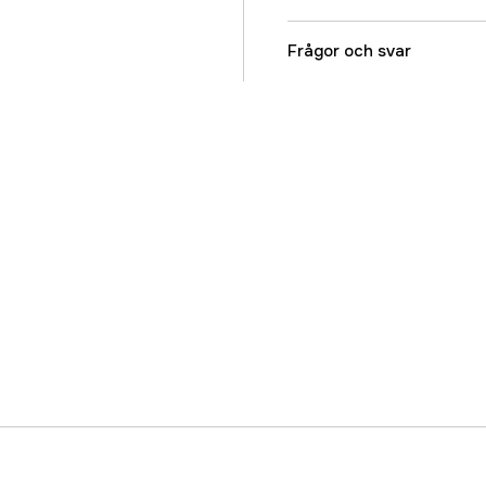
Referensnummer
Frågor och svar
Tillverkarens artikeln
EAN