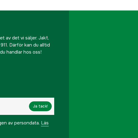
 av det vi säljer. Jakt,
911. Därför kan du alltid
r du handlar hos oss!
Ja tack!
ngen av persondata.
Läs