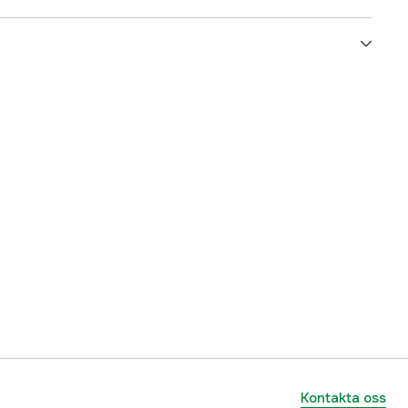
5000014474
ummer
HT-FK
7340010309049
Kontakta oss