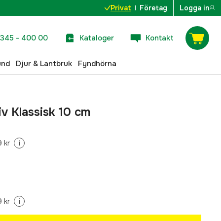
Privat
Företag
Logga in
345 - 400 00
Kataloger
Kontakt
und
Djur & Lantbruk
Fyndhörna
iv Klassisk 10 cm
 kr
i
 kr
i