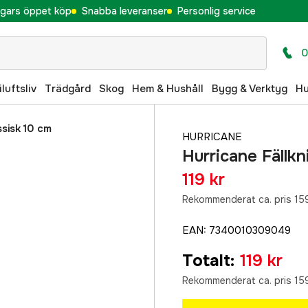
gars öppet köp
Snabba leveranser
Personlig service
0
iluftsliv
Trädgård
Skog
Hem & Hushåll
Bygg & Verktyg
H
ssisk 10 cm
HURRICANE
Hurricane Fällkn
119 kr
Rekommenderat ca. pris 159
EAN
:
7340010309049
Totalt
:
119 kr
Rekommenderat ca. pris 159