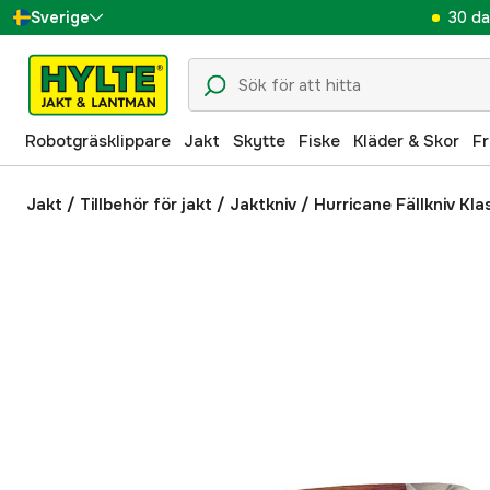
30 da
Sverige
Danmark
Suomi
Robotgräsklippare
Jakt
Skytte
Fiske
Kläder & Skor
Fr
Norge
Deutschland
Jakt
/
Tillbehör för jakt
/
Jaktkniv
/
Hurricane Fällkniv Kla