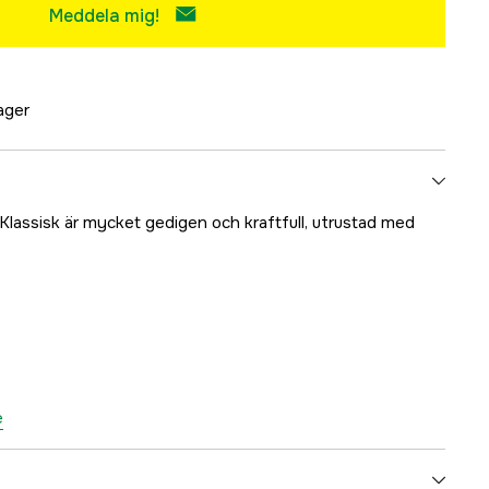
Meddela mig!
lager
 Klassisk är mycket gedigen och kraftfull, utrustad med
e