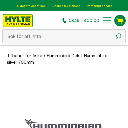
30 dagars öppet köp
Snabba leveranser
Personlig service
0345 - 400 00
Tillbehör för fiske
/
Humminbird Dekal Humminbird
silver 700mm