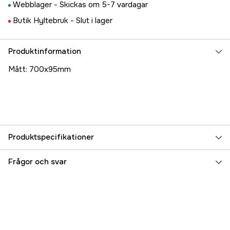
Webblager -
Skickas om 5-7 vardagar
Butik Hyltebruk -
Slut i lager
Produktinformation
Mått: 700x95mm
Produktspecifikationer
Referensnummer
5000078989
Frågor och svar
Tillverkarens artikelnummer
DEKAL-HB700-S
EAN
7332467283560