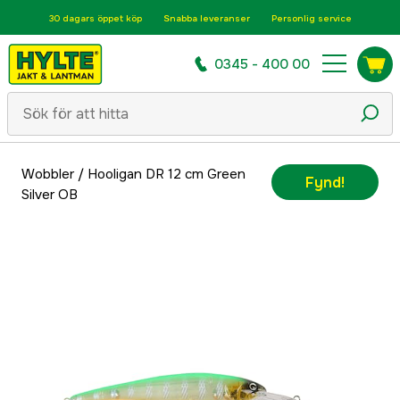
30 dagars öppet köp
Snabba leveranser
Personlig service
0345 - 400 00
Wobbler
/
Hooligan DR 12 cm Green
Fynd!
Silver OB