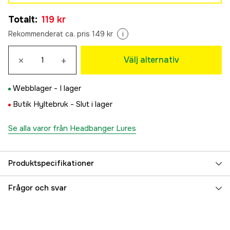
Muddy Brown
Totalt
:
119 kr
119 kr
White
Rekommenderat ca. pris 149 kr
i
Slutsåld
120 kr
×
+
Välj alternativ
Webblager -
I lager
Butik Hyltebruk -
Slut i lager
Se alla varor från Headbanger Lures
Produktspecifikationer
Referensnummer
5000037004
Frågor och svar
Tillverkarens artikelnummer
RX-40-38-MB
EAN
819521024910