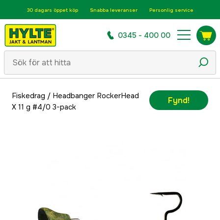
30 dagars öppet köp
Snabba leveranser
Personlig service
0345 - 400 00
Fiskedrag
/
Headbanger RockerHead
Fynd!
X 11 g #4/0 3-pack