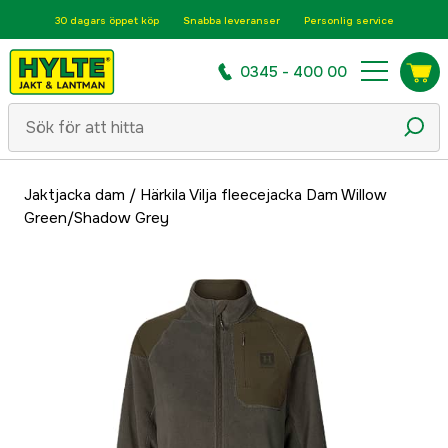
30 dagars öppet köp
Snabba leveranser
Personlig service
0345 - 400 00
Jaktjacka dam
/
Härkila Vilja fleecejacka Dam Willow
Green/Shadow Grey