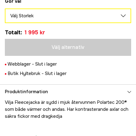
Gör val
Välj Storlek
S
Tillfälligt slut
Totalt
:
1 995 kr
1 995 kr
M
Tillfälligt slut
1 995 kr
Välj alternativ
L
Tillfälligt slut
1 995 kr
Webblager -
Slut i lager
XL
Tillfälligt slut
Butik Hyltebruk -
Slut i lager
1 995 kr
XXL
Tillfälligt slut
1 995 kr
Produktinformation
3XL
Tillfälligt slut
Vilja Fleecejacka är sydd i mjuk återvunnen Polartec 200®
1 995 kr
som både värmer och andas. Har kontrasterande axlar och
säkra fickor med dragkedja