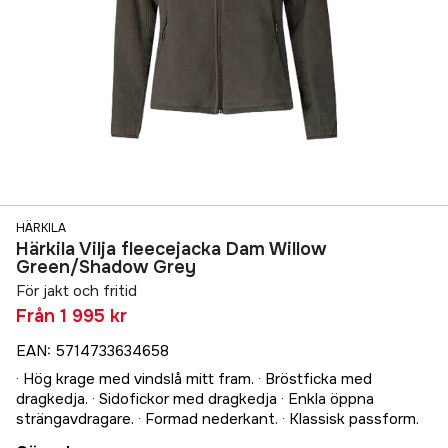
HÄRKILA
Härkila Vilja fleecejacka Dam Willow
Green/Shadow Grey
För jakt och fritid
Från
1 995 kr
EAN
:
5714733634658
· Hög krage med vindslå mitt fram. · Bröstficka med
dragkedja. · Sidofickor med dragkedja · Enkla öppna
strängavdragare. · Formad nederkant. · Klassisk passform.