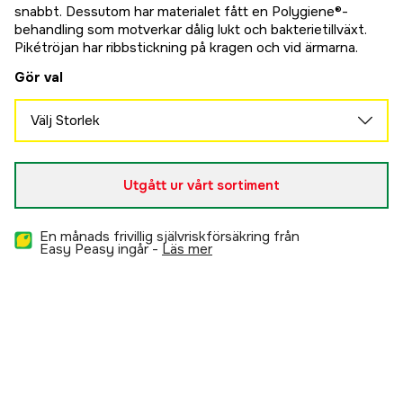
snabbt. Dessutom har materialet fått en Polygiene®-
behandling som motverkar dålig lukt och bakterietillväxt.
Pikétröjan har ribbstickning på kragen och vid ärmarna.
Gör val
Välj Storlek
XS
Slutsåld
795 kr
Utgått ur vårt sortiment
S
Slutsåld
795 kr
M
En månads frivillig självriskförsäkring från
Slutsåld
Easy Peasy ingår -
läs mer
795 kr
L
Slutsåld
795 kr
XL
Slutsåld
795 kr
XXL
Slutsåld
795 kr