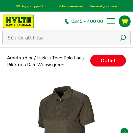
30 dagars öppet köp
Snabba leveranser
Personlig service
0345 - 400 00
Arbetströjor
/
Härkila Tech Polo Lady
Outlet
Pikétröja Dam Willow green