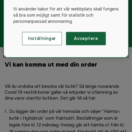
Vi använder kakor för att vår webbplats skall fungera
så bra som möjligt samt för statistik och
personanpassad annonsering.
Inställningar
Acceptera
Vi kan komma ut med din order
Vill du undvika att besöka vår butik? Så länge nuvarande
Covid 19-restriktioner gäller så erbjuder vi utlämning av
dina varor utanför butiken. Det går till så här:
Du lägger din order på vår hemsida och väljer ”Hämta i
butik i Hyltebruk” som fraktsätt. Beställningar som är
lagda före kl. 12 måndag-fredag går att hämta ut från kl.
16 samma dag som order är lagd, förutsatt att du fått ett