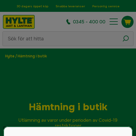
30 dagars öppet köp
Snabba leveranser
Personlig service
0345 - 400 00
Hylte
/
Hämtning i butik
Hämtning i butik
Utlämning av varor under perioden av Covid-19
restriktioner