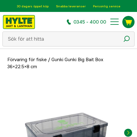
30 dagars öppet köp
Snabba leveranser
Personlig service
0345 - 400 00
Förvaring för fiske
/
Gunki Gunki Big Bait Box
36×22.5×8 cm