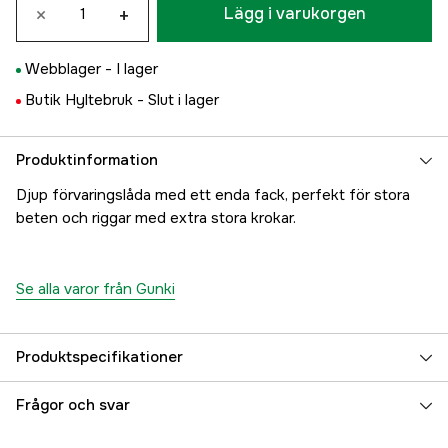
×
+
Lägg i varukorgen
Webblager -
I lager
Butik Hyltebruk -
Slut i lager
Produktinformation
Djup förvaringslåda med ett enda fack, perfekt för stora
beten och riggar med extra stora krokar.
Se alla varor från Gunki
Produktspecifikationer
Referensnummer
5000086636
Frågor och svar
Tillverkarens artikelnummer
33681