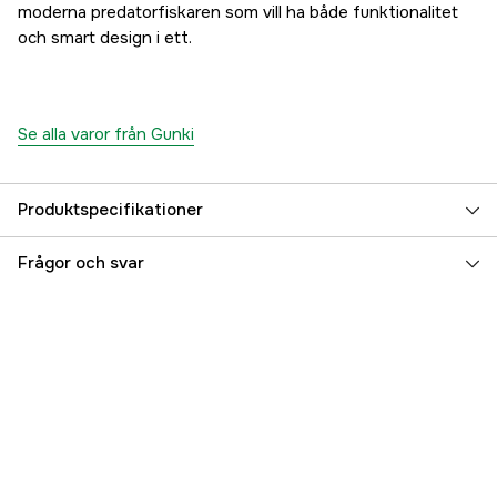
moderna predatorfiskaren som vill ha både funktionalitet
och smart design i ett.
Se alla varor från Gunki
Produktspecifikationer
Referensnummer
5000015778
Frågor och svar
Tillverkarens artikelnummer
26753
EAN
3297830267537