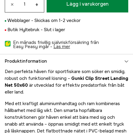
×
+
Lägg i varukorgen
Webblager -
Skickas om 1-2 veckor
Butik Hyltebruk -
Slut i lager
En månads frivillig självriskförsäkring från
Easy Peasy ingår -
läs mer
Produktinformation
Den perfekta håven för sportfiskare som söker en smidig,
robust och funktionell lösning –
Gunki Clip Street Landing
Net 50x60
är utvecklad för effektiv predatorfisk från båt
eller land.
Med ett kraftigt aluminiumhandtag och ram kombineras
hållbarhet med låg vikt. Den smarta hopfällbara
konstruktionen gör håven enkel att bära med sig och
snabb att använda – öppnas smidigt med ett enkelt tryck
på låsknappen. Det flatbottnade nätet i PVC-belagd mesh