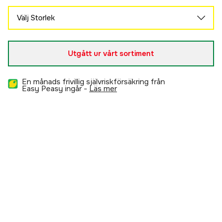
Välj Storlek
XL
2 225 kr
Utgått ur vårt sortiment
En månads frivillig självriskförsäkring från
Easy Peasy ingår -
läs mer