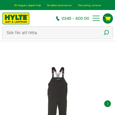
30 dagars öppet köp
Snabba leveranser
Personlig service
0345 - 400 00