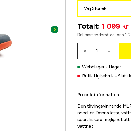
Välj Storlek
42
Totalt
:
1 099 kr
1 099 kr
Rekommenderat ca. pris 1 2
44
1 300 kr
×
+
45
1 099 kr
Webblager -
I lager
Butik Hyltebruk -
Slut i 
Produktinformation
Den tävlingsvinnande MLF
sneaker. Denna lätta, vat
sportfiskare möjlighet att
vattnet