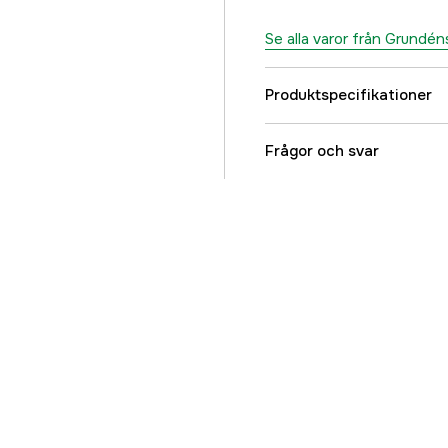
Se alla varor från Grundén
Produktspecifikationer
Färgton
Frågor och svar
BOA
Dam/Herr
Color
Säsonger
Referensnummer