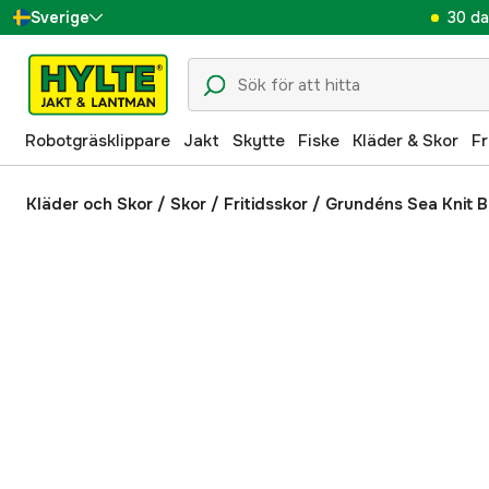
30 da
Sverige
Danmark
Suomi
Robotgräsklippare
Jakt
Skytte
Fiske
Kläder & Skor
Fr
Norge
Deutschland
Kläder och Skor
/
Skor
/
Fritidsskor
/
Grundéns Sea Knit 