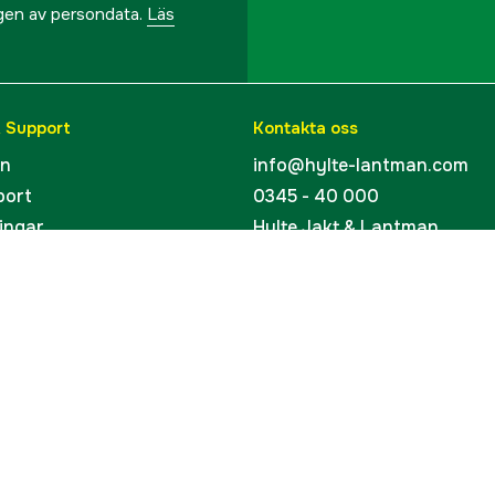
ngen av persondata.
Läs
& Support
Kontakta oss
en
info@hylte-lantman.com
port
0345 - 40 000
ingar
Hylte Jakt & Lantman
Hantverksgatan 15
uider
314 34 Hyltebruk
kort