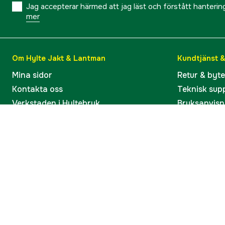
Jag accepterar härmed att jag läst och förstått hanteri
mer
Om Hylte Jakt & Lantman
Kundtjänst 
Mina sidor
Retur & byt
Kontakta oss
Teknisk sup
Verkstaden i Hyltebruk
Bruksanvisn
Jobba hos oss
Artiklar & G
Omdömen och betyg
Varumärken
Våra kataloger
Köp present
Ångra köp