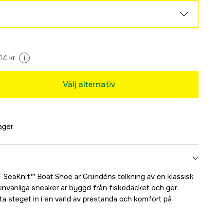
Slutsåld
14 kr
i
Välj alternativ
Slutsåld
lager
 SeaKnit™ Boat Shoe är Grundéns tolkning av en klassisk
tenvänliga sneaker är byggd från fiskedäcket och ger
 ta steget in i en värld av prestanda och komfort på