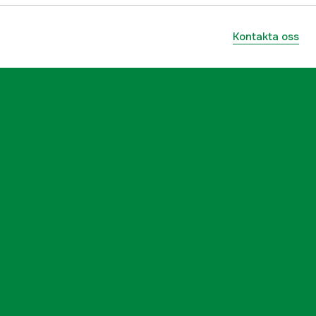
ummer
60018-474-1090
0840316307901
Kontakta oss