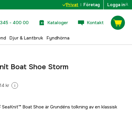
Privat
Företag
Logga in
345 - 400 00
Kataloger
Kontakt
und
Djur & Lantbruk
Fyndhörna
nit Boat Shoe Storm
14 kr
i
 SeaKnit™ Boat Shoe är Grundéns tolkning av en klassisk