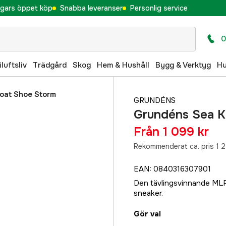
gars öppet köp
Snabba leveranser
Personlig service
0
iluftsliv
Trädgård
Skog
Hem & Hushåll
Bygg & Verktyg
H
Boat Shoe Storm
GRUNDÉNS
Grundéns Sea K
Från
1 099 kr
Rekommenderat ca. pris 1 2
EAN
:
0840316307901
Den tävlingsvinnande MLF
sneaker.
Gör val