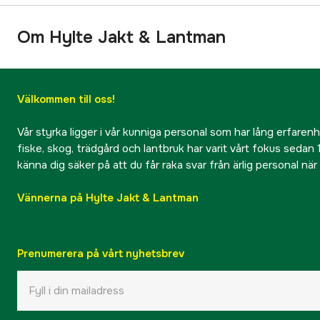
Om Hylte Jakt & Lantman
Välkommen till oss!
Vår styrka ligger i vår kunniga personal som har lång erfarenhet
fiske, skog, trädgård och lantbruk har varit vårt fokus sedan 1
känna dig säker på att du får raka svar från ärlig personal nä
Vännerna på Hylte Jakt & Lantman
Prenumerera på vårt nyhetsbrev