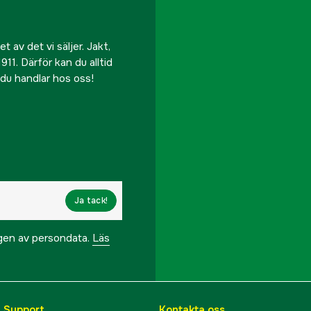
 av det vi säljer. Jakt,
911. Därför kan du alltid
r du handlar hos oss!
Ja tack!
ngen av persondata.
Läs
& Support
Kontakta oss