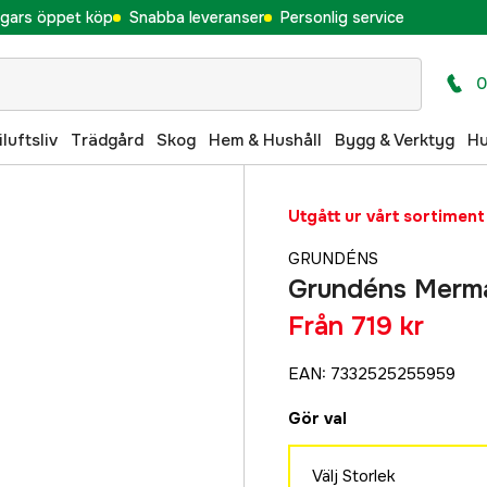
gars öppet köp
Snabba leveranser
Personlig service
0
iluftsliv
Trädgård
Skog
Hem & Hushåll
Bygg & Verktyg
H
Utgått ur vårt sortiment
GRUNDÉNS
Grundéns Merma
Från
719 kr
EAN
:
7332525255959
Gör val
Välj Storlek