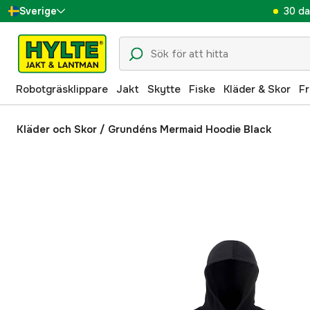
30 da
Sverige
Danmark
Suomi
Robotgräsklippare
Jakt
Skytte
Fiske
Kläder & Skor
Fr
Norge
Deutschland
Kläder och Skor
/
Grundéns Mermaid Hoodie Black