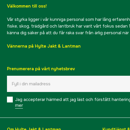
Välkommen till oss!
Vår styrka ligger i vår kunniga personal som har lång erfarenhet
fiske, skog, trädgård och lantbruk har varit vårt fokus sedan 1
känna dig säker på att du får raka svar från ärlig personal nä
Vännerna på Hylte Jakt & Lantman
Prenumerera på vårt nyhetsbrev
Jag accepterar härmed att jag läst och förstått hanteri
mer
Om Hylte Jakt & Lantman
Kundtjänst 