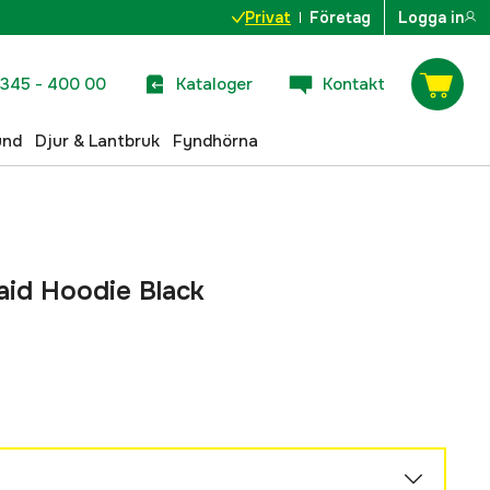
Privat
Företag
Logga in
345 - 400 00
Kataloger
Kontakt
und
Djur & Lantbruk
Fyndhörna
id Hoodie Black