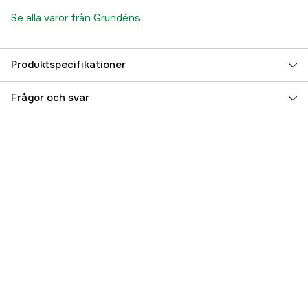
Se alla varor från Grundéns
Produktspecifikationer
Referensnummer
5000027111
Frågor och svar
Tillverkarens artikelnummer
60008-001-1012
EAN
7332525240191