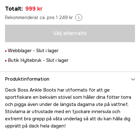
45
Tillfälligt slut
Totalt
:
999 kr
999 kr
Rekommenderat ca. pris 1 249 kr
i
Välj alternativ
Webblager -
Slut i lager
Butik Hyltebruk -
Slut i lager
Produktinformation
Deck Boss Ankle Boots har utformats för att ge
sportfiskare en bekväm stövel som håller dina fötter torra
och pigga även under de längsta dagarna ute på vattnet.
Stövlarna är utrustade med en tjockare innersula och
extremt bra grepp på våta underlag så att du kan hålla dig
upprätt på däck hela dagen!