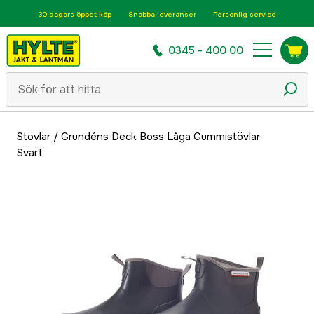
30 dagars öppet köp
Snabba leveranser
Personlig service
0345 - 400 00
Stövlar
/
Grundéns Deck Boss Låga Gummistövlar
Svart