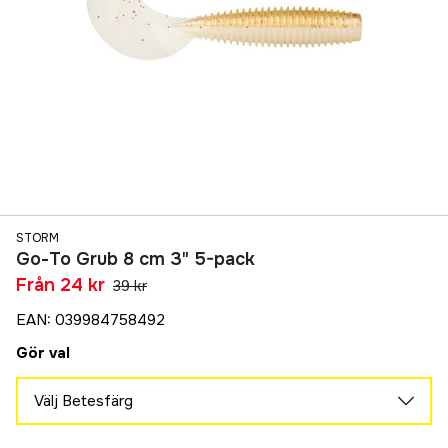
STORM
Go-To Grub 8 cm 3" 5-pack
Från
24 kr
39 kr
EAN
:
039984758492
Gör val
Välj Betesfärg
ESML