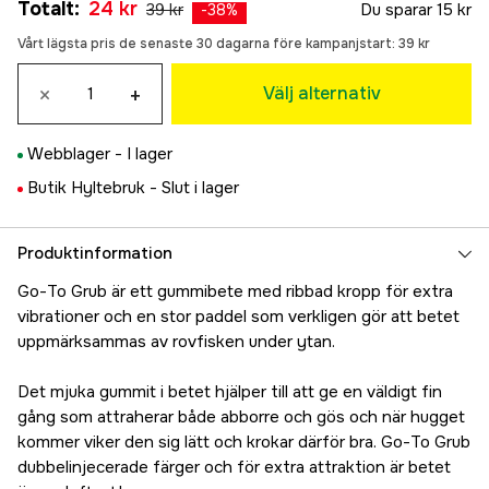
Totalt
:
24 kr
39 kr
Du sparar
15 kr
79 kr
-
38
%
GLWR
Vårt lägsta pris de senaste 30 dagarna före kampanjstart:
39 kr
57 kr
LJ
×
+
Välj alternativ
24 kr
NGP
Webblager -
I lager
24 kr
ONO
Butik Hyltebruk -
Slut i lager
33 kr
SCHE
Produktinformation
40 kr
Go-To Grub är ett gummibete med ribbad kropp för extra
vibrationer och en stor paddel som verkligen gör att betet
uppmärksammas av rovfisken under ytan.
Det mjuka gummit i betet hjälper till att ge en väldigt fin
gång som attraherar både abborre och gös och när hugget
kommer viker den sig lätt och krokar därför bra. Go-To Grub
dubbelinjecerade färger och för extra attraktion är betet