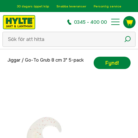
30 dagars öppet köp
Snabba leveranser
Personlig service
0345 - 400 00
Jiggar
/
Go-To Grub 8 cm 3" 5-pack
Fynd!