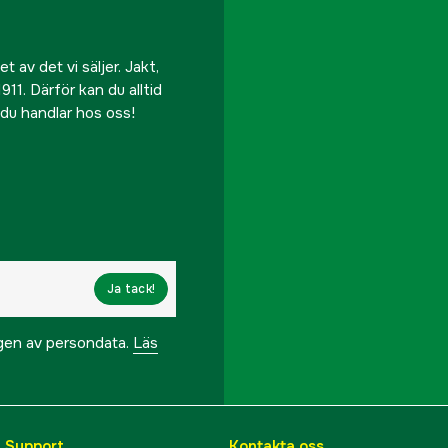
 av det vi säljer. Jakt,
911. Därför kan du alltid
r du handlar hos oss!
Ja tack!
ngen av persondata.
Läs
& Support
Kontakta oss