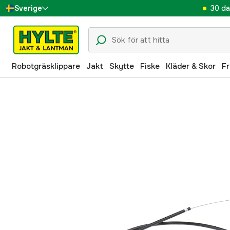
30 da
Sverige
Danmark
Suomi
Robotgräsklippare
Jakt
Skytte
Fiske
Kläder & Skor
Fr
Norge
Deutschland