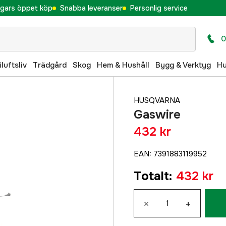
gars öppet köp
Snabba leveranser
Personlig service
0
iluftsliv
Trädgård
Skog
Hem & Hushåll
Bygg & Verktyg
H
HUSQVARNA
Gaswire
432 kr
EAN
:
7391883119952
Totalt
:
432 kr
×
+