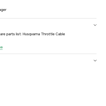
lager
are parts list: Husqvarna Throttle Cable
na
1000263607
ummer
5370242-03
7391883119952