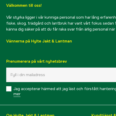
Välkommen till oss!
Vår styrka ligger i vår kunniga personal som har lång erfarenhet
fiske, skog, trädgård och lantbruk har varit vårt fokus sedan 1
känna dig säker på att du får raka svar från ärlig personal nä
Vännerna på Hylte Jakt & Lantman
Prenumerera på vårt nyhetsbrev
Jag accepterar härmed att jag läst och förstått hanteri
mer
Om Hylte Jakt & Lantman
Kundtjänst 