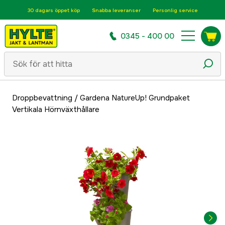
30 dagars öppet köp
Snabba leveranser
Personlig service
0345 - 400 00
Droppbevattning
/
Gardena NatureUp! Grundpaket
Vertikala Hörnväxthållare