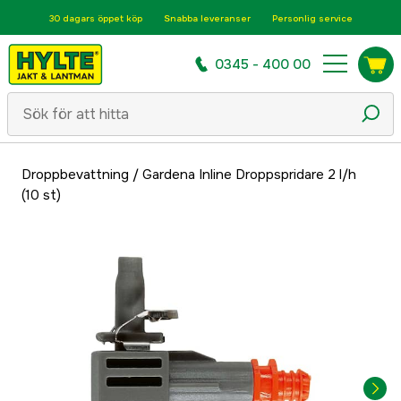
30 dagars öppet köp
Snabba leveranser
Personlig service
0345 - 400 00
Droppbevattning
/
Gardena Inline Droppspridare 2 l/h
(10 st)