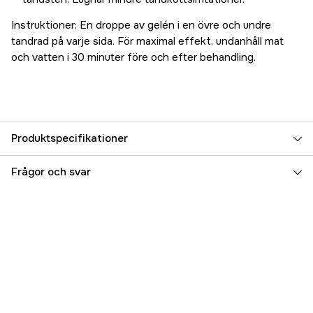
Instruktioner: En droppe av gelén i en övre och undre
tandrad på varje sida. För maximal effekt, undanhåll mat
och vatten i 30 minuter före och efter behandling.
Produktspecifikationer
Djurtyp
Hund
Frågor och svar
Referensnummer
3000003355
Tillverkarens artikelnummer
609028
EAN
645095001008