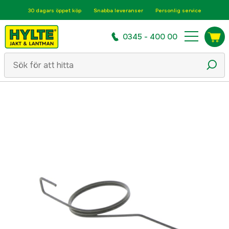
30 dagars öppet köp
Snabba leveranser
Personlig service
0345 - 400 00