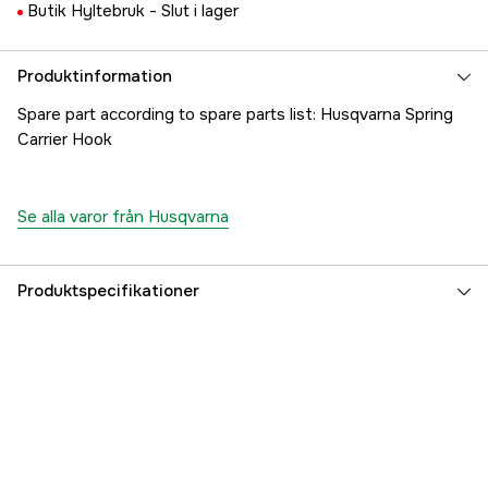
Butik Hyltebruk -
Slut i lager
Produktinformation
Spare part according to spare parts list: Husqvarna Spring
Carrier Hook
Se alla varor från Husqvarna
Produktspecifikationer
Referensnummer
1000172826
Tillverkarens artikelnummer
5020542-01
EAN
7391883089026