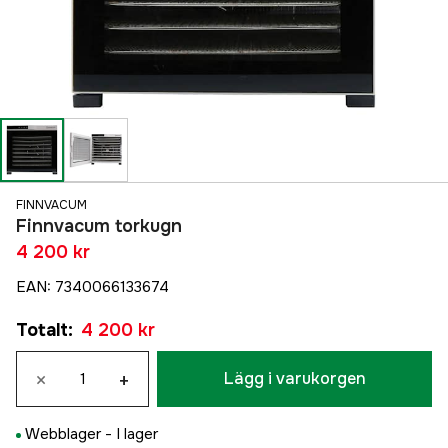
FINNVACUM
Finnvacum torkugn
4 200 kr
EAN
:
7340066133674
Totalt
:
4 200 kr
×
+
Lägg i varukorgen
Webblager -
I lager