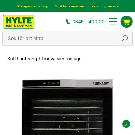
30 dagars öppet köp
Snabba leveranser
Personlig service
0345 - 400 00
Kötthantering
/
Finnvacum torkugn