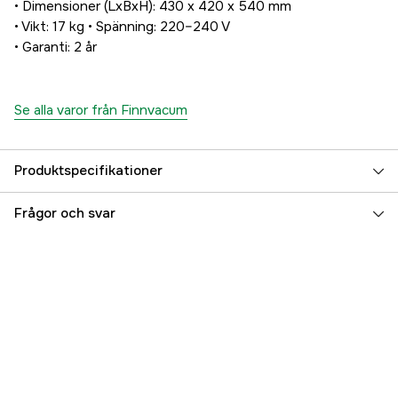
• Dimensioner (LxBxH): 430 x 420 x 540 mm
• Vikt: 17 kg • Spänning: 220–240 V
• Garanti: 2 år
Se alla varor från Finnvacum
Produktspecifikationer
Referensnummer
3000075243
Frågor och svar
Tillverkarens artikelnummer
FVFD
EAN
7340066133674