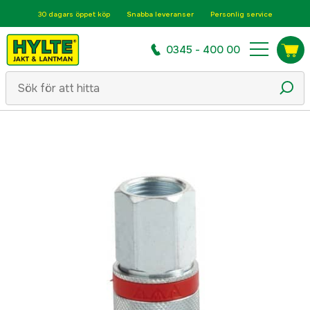
30 dagars öppet köp
Snabba leveranser
Personlig service
0345 - 400 00