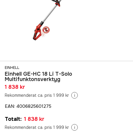
EINHELL
Einhell GE-HC 18 Li T-Solo
Multifunktonsverktyg
1 838 kr
Rekommenderat ca. pris 1 999 kr
i
EAN
:
4006825601275
Totalt
:
1 838 kr
Rekommenderat ca. pris 1 999 kr
i