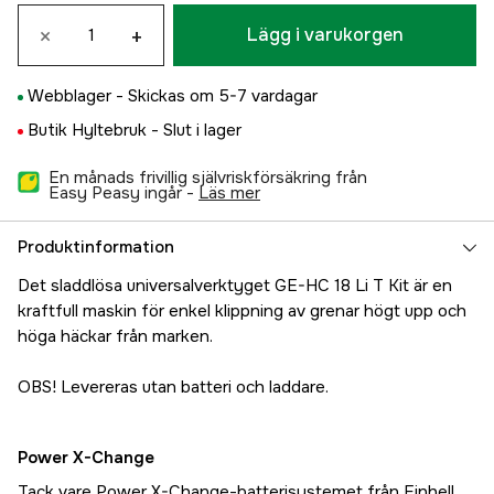
×
+
Lägg i varukorgen
Webblager -
Skickas om 5-7 vardagar
Butik Hyltebruk -
Slut i lager
En månads frivillig självriskförsäkring från
Easy Peasy ingår -
läs mer
Produktinformation
Det sladdlösa universalverktyget GE-HC 18 Li T Kit är en
kraftfull maskin för enkel klippning av grenar högt upp och
höga häckar från marken.
OBS! Levereras utan batteri och laddare.
Power X-Change
Tack vare Power X-Change-batterisystemet från Einhell