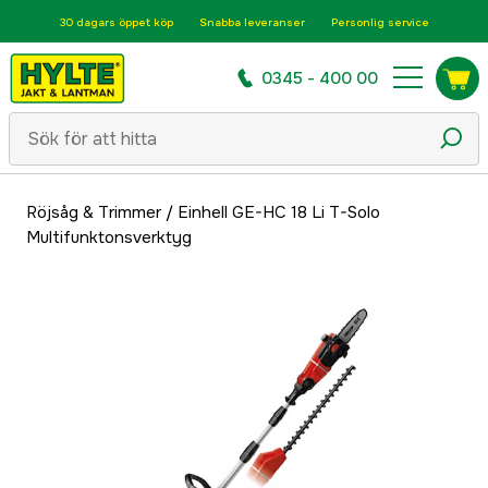
30 dagars öppet köp
Snabba leveranser
Personlig service
0345 - 400 00
Röjsåg & Trimmer
/
Einhell GE-HC 18 Li T-Solo
Multifunktonsverktyg