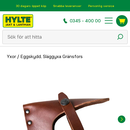
30 dagars öppet köp
Snabba leveranser
Personlig service
0345 - 400 00
Yxor
/
Eggskydd, Släggyxa Gränsfors