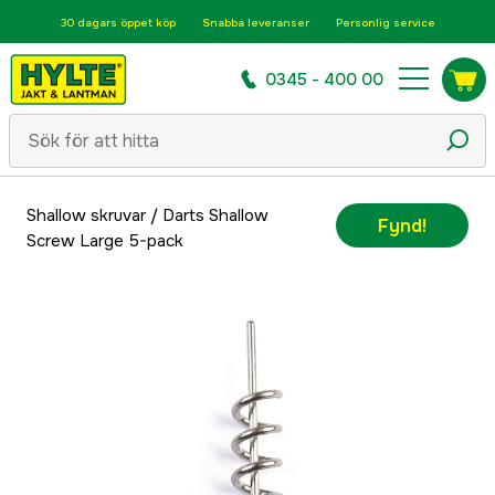
30 dagars öppet köp
Snabba leveranser
Personlig service
0345 - 400 00
Shallow skruvar
/
Darts Shallow
Fynd!
Screw Large 5-pack