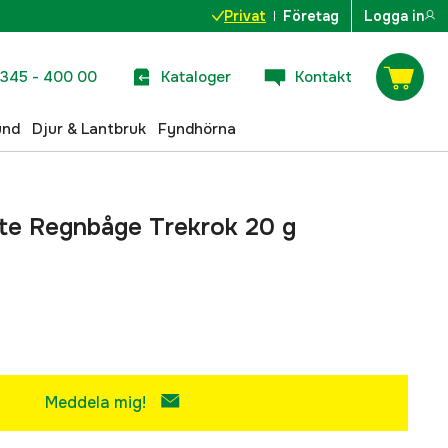
Privat
Företag
Logga in
345 - 400 00
Kataloger
Kontakt
und
Djur & Lantbruk
Fyndhörna
te Regnbåge Trekrok 20 g
Meddela mig!