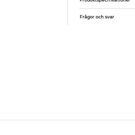
Produktspecifikationer
Referensnummer
Frågor och svar
Tillverkarens artikeln
EAN