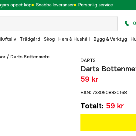
gars öppet köp
Snabba leveranser
Personlig service
0
iluftsliv
Trädgård
Skog
Hem & Hushåll
Bygg & Verktyg
H
hör
/
Darts Bottenmete
DARTS
Darts Bottenme
59 kr
EAN
:
7330908830168
Totalt
:
59 kr