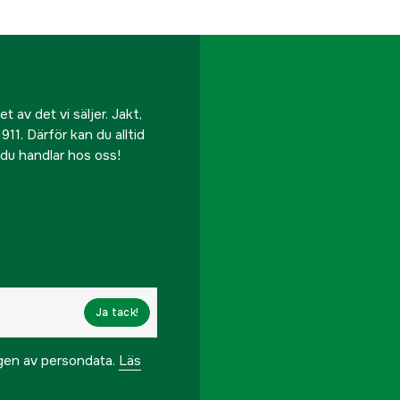
 av det vi säljer. Jakt,
911. Därför kan du alltid
r du handlar hos oss!
Ja tack!
ngen av persondata.
Läs