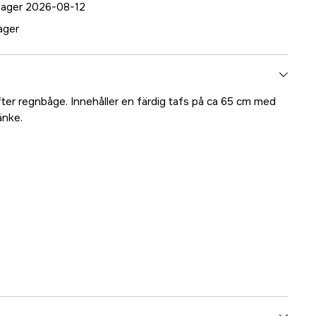
 lager 2026-08-12
lager
er regnbåge. Innehåller en färdig tafs på ca 65 cm med
änke.