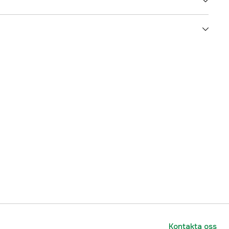
5000006034
ummer
M895-203
7330908830168
Kontakta oss