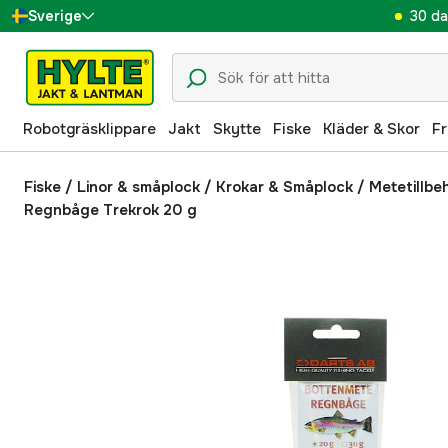
30 da
Sverige
Danmark
Suomi
Robotgräsklippare
Jakt
Skytte
Fiske
Kläder & Skor
Fr
Norge
Deutschland
Fiske
/
Linor & småplock
/
Krokar & Småplock
/
Metetillbe
Regnbåge Trekrok 20 g