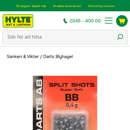
30 dagars öppet köp
Snabba leveranser
Personlig service
0345 - 400 00
Sänken & Vikter
/
Darts Blyhagel