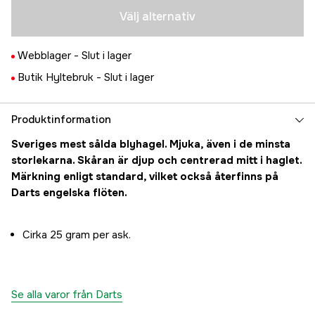
Tillfälligt slut
49 kr
Välj alternativ
0,4 g
Tillfälligt slut
49 kr
Webblager -
Slut i lager
0,28 g
Tillfälligt slut
Butik Hyltebruk -
Slut i lager
49 kr
0,18 g
Slutsåld
49 kr
Produktinformation
Sveriges mest sålda blyhagel. Mjuka, även i de minsta
storlekarna. Skåran är djup och centrerad mitt i haglet.
Märkning enligt standard, vilket också återfinns på
Darts engelska flöten.
Cirka 25 gram per ask.
Se alla varor från Darts