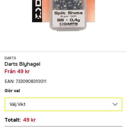
DARTS
Darts Blyhagel
Från
49 kr
EAN
:
7330908310011
Gör val
Välj Vikt
1,6 g
Tillfälligt slut
Totalt
:
49 kr
49 kr
0,8 g