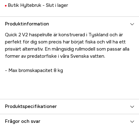
Butik Hyltebruk -
Slut i lager
Produktinformation
Quick 2 V2 haspelrulle är konstruerad i Tyskland och är
perfekt för dig som precis har börjat fiska och vill ha ett
prisvärt alternativ. En mångsidig rullmodell som passar alla
former av predatorfiske i våra Svenska vatten.
- Max bromskapacitet 8 kg
Produktspecifikationer
Vikt (g)
233 g
Frågor och svar
Utväxling
5,2:1