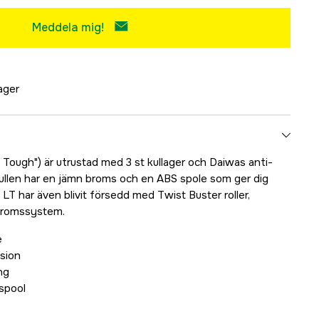
Meddela mig!
lager
 Tough") är utrustad med 3 st kullager och Daiwas anti-
Rullen har en jämn broms och en ABS spole som ger dig
LT har även blivit försedd med Twist Buster roller,
bromssystem.
e
sion
ng
spool