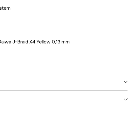
ystem
aiwa J-Braid X4 Yellow 0,13 mm.
225 g
5,2:1
100 m 0,20 mm