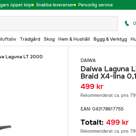
gars öppet köp
Snabba leveranser
Personlig service
0
iluftsliv
Trädgård
Skog
Hem & Hushåll
Bygg & Verktyg
H
wa Laguna LT 2000
DAIWA
Daiwa Laguna LT
Braid X4-lina 0
499 kr
Rekommenderat ca. pris 79
EAN
:
043178617755
Totalt
:
499 kr
Rekommenderat ca. pris 79