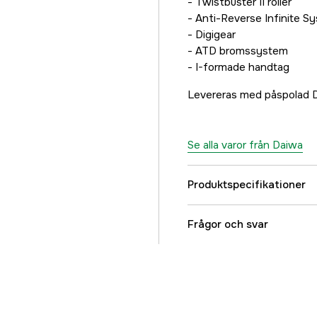
- Twistbuster II roller
- Anti-Reverse Infinite S
- Digigear
- ATD bromssystem
- I-formade handtag
Levereras med påspolad D
Se alla varor från Daiwa
Produktspecifikationer
Vikt (g)
Frågor och svar
Utväxling
Linkapacitet