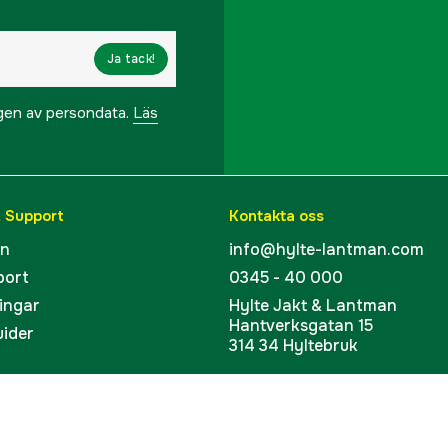
Ja tack!
ngen av persondata.
Läs
& Support
Kontakta oss
en
info@hylte-lantman.com
port
0345 - 40 000
ingar
Hylte Jakt & Lantman
Hantverksgatan 15
uider
314 34 Hyltebruk
kort