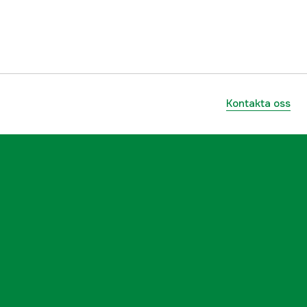
3+1
no
Allround
Kontakta oss
Fram
5000002870
ummer
216458
043178617755