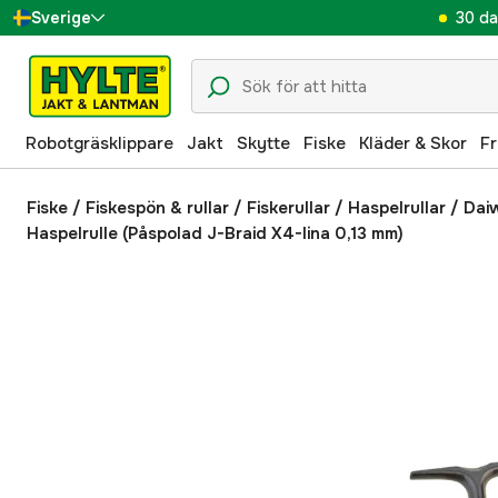
30 da
Sverige
Danmark
Suomi
Robotgräsklippare
Jakt
Skytte
Fiske
Kläder & Skor
Fr
Norge
Deutschland
Fiske
/
Fiskespön & rullar
/
Fiskerullar
/
Haspelrullar
/
Dai
Haspelrulle (Påspolad J-Braid X4-lina 0,13 mm)