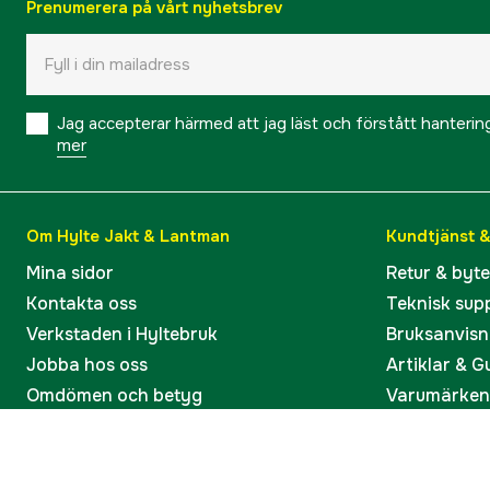
Prenumerera på vårt nyhetsbrev
Jag accepterar härmed att jag läst och förstått hanteri
mer
Om Hylte Jakt & Lantman
Kundtjänst 
Mina sidor
Retur & byt
Kontakta oss
Teknisk sup
Verkstaden i Hyltebruk
Bruksanvisn
Jobba hos oss
Artiklar & G
Omdömen och betyg
Varumärken
Våra kataloger
Köp present
Ångra köp