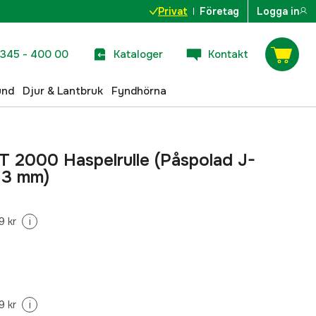
Privat
Företag
Logga in
345 - 400 00
Kataloger
Kontakt
und
Djur & Lantbruk
Fyndhörna
 2000 Haspelrulle (Påspolad J-
,13 mm)
9 kr
i
9 kr
i