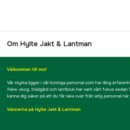
Om Hylte Jakt & Lantman
Välkommen till oss!
Vår styrka ligger i vår kunniga personal som har lång erfarenhet
fiske, skog, trädgård och lantbruk har varit vårt fokus sedan 1
känna dig säker på att du får raka svar från ärlig personal nä
Vännerna på Hylte Jakt & Lantman