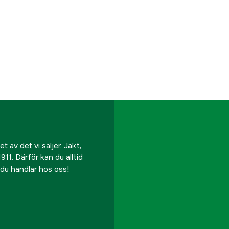
Kullager + rullager
Extraspole
Rullstorlek
Bromsplacering
Referensnummer
Tillverkarens artikeln
 av det vi säljer. Jakt,
911. Därför kan du alltid
EAN
r du handlar hos oss!