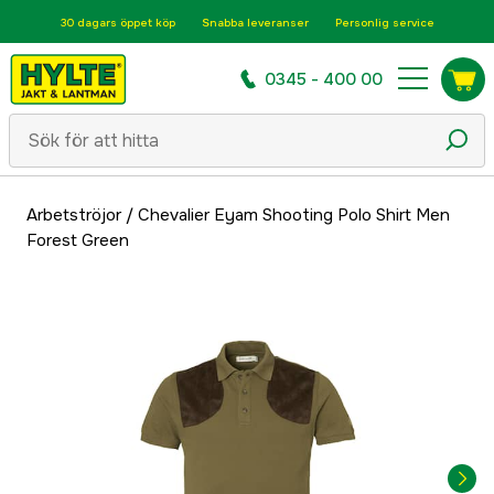
30 dagars öppet köp
Snabba leveranser
Personlig service
0345 - 400 00
Arbetströjor
/
Chevalier Eyam Shooting Polo Shirt Men
Forest Green