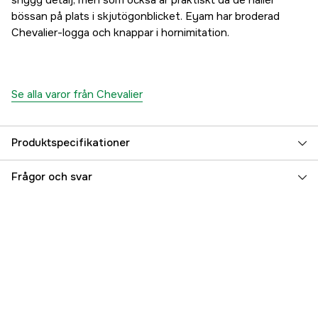
snygg detalj, men som också är praktiskt då de håller
bössan på plats i skjutögonblicket. Eyam har broderad
Chevalier-logga och knappar i hornimitation.
Se alla varor från Chevalier
Produktspecifikationer
Färgton
Grön
Frågor och svar
Dam/Herr
Herr
Referensnummer
3000036613
Tillverkarens artikelnummer
1230006-6001-S
EAN
808491161855