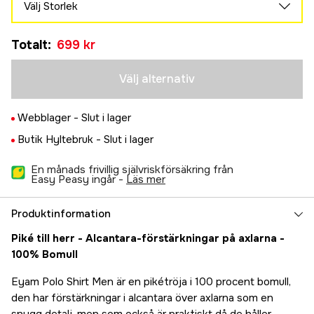
Välj Storlek
S
Tillfälligt slut
Totalt
:
699 kr
699 kr
M
Tillfälligt slut
699 kr
Välj alternativ
L
Tillfälligt slut
699 kr
Webblager -
Slut i lager
XL
Tillfälligt slut
Butik Hyltebruk -
Slut i lager
699 kr
2XL
Tillfälligt slut
En månads frivillig självriskförsäkring från
699 kr
Easy Peasy ingår -
läs mer
Produktinformation
Piké till herr - Alcantara-förstärkningar på axlarna -
100% Bomull
Eyam Polo Shirt Men är en pikétröja i 100 procent bomull,
den har förstärkningar i alcantara över axlarna som en